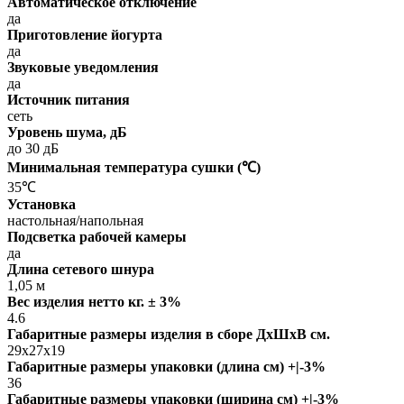
Автоматическое отключение
да
Приготовление йогурта
да
Звуковые уведомления
да
Источник питания
сеть
Уровень шума, дБ
до 30 дБ
Минимальная температура сушки (℃)
35℃
Установка
настольная/напольная
Подсветка рабочей камеры
да
Длина сетевого шнура
1,05 м
Вес изделия нетто кг. ± 3%
4.6
Габаритные размеры изделия в сборе ДxШxВ см.
29x27x19
Габаритные размеры упаковки (длина см) +|-3%
36
Габаритные размеры упаковки (ширина см) +|-3%