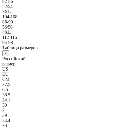
82-86
52/54
3XL
104-108
86-90
56/58
4XL
112-116
94-98
Таблица размеров
×
Российский
размер
US
EU
СМ
37.5
6.5
38.5
24.1
38
7
39
24.4
39