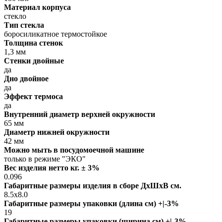
Материал корпуса
стекло
Тип стекла
боросиликатное термостойкое
Толщина стенок
1,3 мм
Стенки двойные
да
Дно двойное
да
Эффект термоса
да
Внутренний диаметр верхней окружности
65 мм
Диаметр нижней окружности
42 мм
Можно мыть в посудомоечной машине
только в режиме "ЭКО"
Вес изделия нетто кг. ± 3%
0.096
Габаритные размеры изделия в сборе ДxШxВ см.
8.5x8.0
Габаритные размеры упаковки (длина см) +|-3%
19
Габаритные размеры упаковки (ширина см) +|-3%