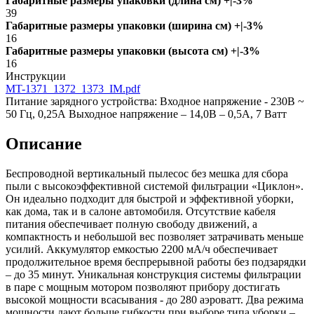
Габаритные размеры упаковки (длина см) +|-3%
39
Габаритные размеры упаковки (ширина см) +|-3%
16
Габаритные размеры упаковки (высота см) +|-3%
16
Инструкции
MT-1371_1372_1373_IM.pdf
Питание зарядного устройства: Входное напряжение - 230В ~
50 Гц, 0,25А Выходное напряжение – 14,0В – 0,5А, 7 Ватт
Описание
Беспроводной вертикальный пылесос без мешка для сбора
пыли с высокоэффективной системой фильтрации «Циклон».
Он идеально подходит для быстрой и эффективной уборки,
как дома, так и в салоне автомобиля. Отсутствие кабеля
питания обеспечивает полную свободу движений, а
компактность и небольшой вес позволяет затрачивать меньше
усилий. Аккумулятор емкостью 2200 мА/ч обеспечивает
продолжительное время беспрерывной работы без подзарядки
– до 35 минут. Уникальная конструкция системы фильтрации
в паре с мощным мотором позволяют прибору достигать
высокой мощности всасывания - до 280 аэроватт. Два режима
мощности дают больше гибкости при выборе типа уборки –