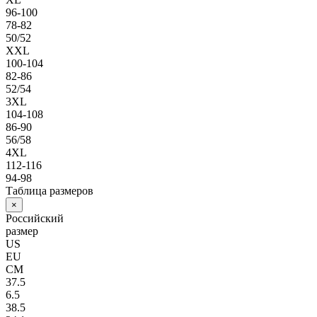
96-100
78-82
50/52
XXL
100-104
82-86
52/54
3XL
104-108
86-90
56/58
4XL
112-116
94-98
Таблица размеров
×
Российский
размер
US
EU
СМ
37.5
6.5
38.5