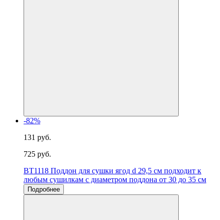
-82%
131 руб.
725 руб.
BT1118 Поддон для сушки ягод d 29,5 см подходит к
любым сушилкам с диаметром поддона от 30 до 35 см
Подробнее