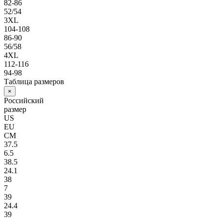
82-86
52/54
3XL
104-108
86-90
56/58
4XL
112-116
94-98
Таблица размеров
×
Российский
размер
US
EU
СМ
37.5
6.5
38.5
24.1
38
7
39
24.4
39