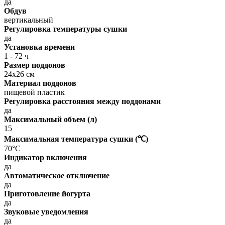
да
Обдув
вертикальный
Регулировка температуры сушки
да
Установка времени
1 - 72 ч
Размер поддонов
24x26 см
Материал поддонов
пищевой пластик
Регулировка расстояния между поддонами
да
Максимальный объем (л)
15
Максимальная температура сушки (℃)
70°C
Индикатор включения
да
Автоматическое отключение
да
Приготовление йогурта
да
Звуковые уведомления
да