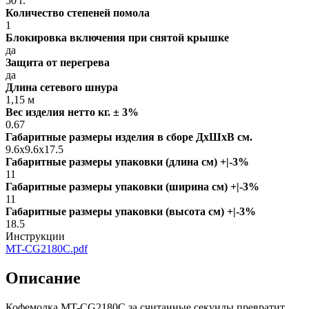
50 г.
Количество степеней помола
1
Блокировка включения при снятой крышке
да
Защита от перегрева
да
Длина сетевого шнура
1,15 м
Вес изделия нетто кг. ± 3%
0.67
Габаритные размеры изделия в сборе ДxШxВ см.
9.6x9.6x17.5
Габаритные размеры упаковки (длина см) +|-3%
11
Габаритные размеры упаковки (ширина см) +|-3%
11
Габаритные размеры упаковки (высота см) +|-3%
18.5
Инструкции
MT-CG2180C.pdf
Описание
Кофемолка MT-CG2180C за считанные секунды превратит