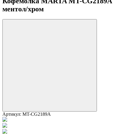
Кофемолка MARTA MT-CG2189A
ментол/хром
Артикул:
MT-CG2189A