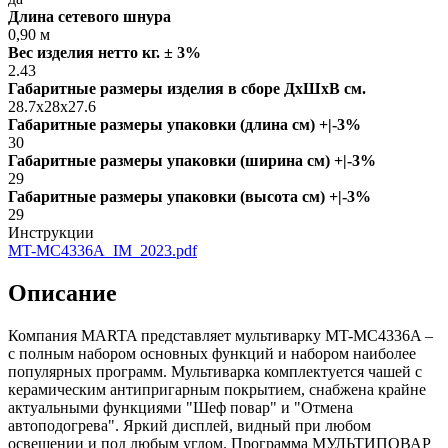
Длина сетевого шнура
0,90 м
Вес изделия нетто кг. ± 3%
2.43
Габаритные размеры изделия в сборе ДxШxВ см.
28.7x28x27.6
Габаритные размеры упаковки (длина см) +|-3%
30
Габаритные размеры упаковки (ширина см) +|-3%
29
Габаритные размеры упаковки (высота см) +|-3%
29
Инструкции
MT-MC4336A_IM_2023.pdf
Описание
Компания MARTA представляет мультиварку MT-MC4336A –
с полным набором основных функций и набором наиболее
популярных программ. Мультиварка комплектуется чашей с
керамическим антипригарным покрытием, снабжена крайне
актуальными функциями "Шеф повар" и "Отмена
автоподогрева". Яркий дисплей, видный при любом
освещении и под любым углом. Программа МУЛЬТИПОВАР