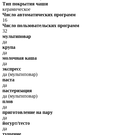
Тип покрытия чаши
керамическое
Число автоматических программ
16
Число пользовательских программ
32
мультиповар
да
крупа
да
молочная каша
да
экспресс
да (мультиповар)
паста
да
пастеризация
да (мультиповар)
плов
да
приготовление на пару
да
йогурт/тесто
да
тушение