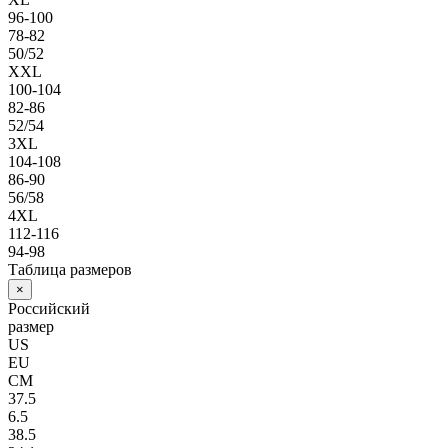
96-100
78-82
50/52
XXL
100-104
82-86
52/54
3XL
104-108
86-90
56/58
4XL
112-116
94-98
Таблица размеров
×
Российский
размер
US
EU
СМ
37.5
6.5
38.5