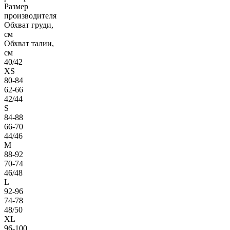
Размер
производителя
Обхват груди,
см
Обхват талии,
см
40/42
XS
80-84
62-66
42/44
S
84-88
66-70
44/46
M
88-92
70-74
46/48
L
92-96
74-78
48/50
XL
96-100