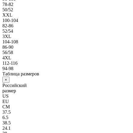
78-82
50/52
XXL
100-104
82-86
52/54
3XL
104-108
86-90
56/58
4XL
112-116
94-98
Таблица размеров
×
Российский
размер
US
EU
СМ
37.5
6.5
38.5
24.1