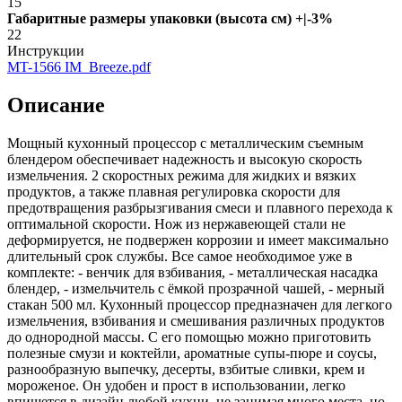
15
Габаритные размеры упаковки (высота см) +|-3%
22
Инструкции
MT-1566 IM_Breeze.pdf
Описание
Мощный кухонный процессор с металлическим съемным
блендером обеспечивает надежность и высокую скорость
измельчения. 2 скоростных режима для жидких и вязких
продуктов, а также плавная регулировка скорости для
предотвращения разбрызгивания смеси и плавного перехода к
оптимальной скорости. Нож из нержавеющей стали не
деформируется, не подвержен коррозии и имеет максимально
длительный срок службы. Все самое необходимое уже в
комплекте: - венчик для взбивания, - металлическая насадка
блендер, - измельчитель с ёмкой прозрачной чашей, - мерный
стакан 500 мл. Кухонный процессор предназначен для легкого
измельчения, взбивания и смешивания различных продуктов
до однородной массы. С его помощью можно приготовить
полезные смузи и коктейли, ароматные супы-пюре и соусы,
разнообразную выпечку, десерты, взбитые сливки, крем и
мороженое. Он удобен и прост в использовании, легко
впишется в дизайн любой кухни, не занимая много места, но