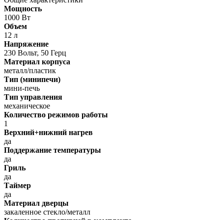
Мощность
1000 Вт
Объем
12 л
Напряжение
230 Вольт, 50 Герц
Материал корпуса
металл/пластик
Тип (минипечи)
мини-печь
Тип управления
механическое
Количество режимов работы
1
Верхний+нижний нагрев
да
Поддержание температуры
да
Гриль
да
Таймер
да
Материал дверцы
закаленное стекло/металл