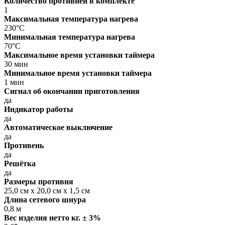
Количество противней в комплекте
1
Максимальная температура нагрева
230°C
Минимальная температура нагрева
70°C
Максимальное время установки таймера
30 мин
Минимальное время установки таймера
1 мин
Сигнал об окончании приготовления
да
Индикатор работы
да
Автоматическое выключение
да
Противень
да
Решётка
да
Размеры противня
25,0 см х 20,0 см х 1,5 см
Длина сетевого шнура
0,8 м
Вес изделия нетто кг. ± 3%