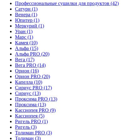
Профессиональные сушилки для продуктов
(42)
Сатурн
(1)
Венера
(1)
Юпитер
(1)
Меркурий
(1)
Уран
(1)
Марс
(1)
Камея
(10)
Альфа
(15)
Альфа PRO
(20)
Вега
(17)
Вега PRO
(14)
Орион
(16)
Орион PRO
(20)
Капелла
(10)
Сириус PRO
(17)
Сириус
(13)
Проксима PRO
(13)
Проксима
(13)
Кассиопея PRO
(9)
Кассиопея
(5)
Ригель PRO
(1)
Ригель
(3)
Толиман PRO
(3)
Толиман
(3)