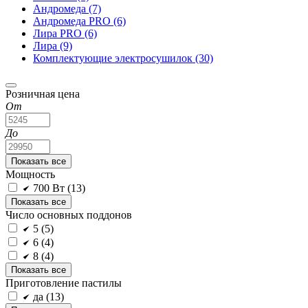
Андромеда
(7)
Андромеда PRO
(6)
Лира PRO
(6)
Лира
(9)
Комплектующие электросушилок
(30)
Розничная цена
От
До
Показать все
Мощность
700 Вт (
13
)
Показать все
Число основных поддонов
5 (
5
)
6 (
4
)
8 (
4
)
Показать все
Приготовление пастилы
да (
13
)