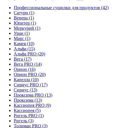
Профессиональные сушилки для продуктов
(42)
Сатурн
(1)
Венера
(1)
Юпитер
(1)
Меркурий
(1)
Уран
(1)
Марс
(1)
Камея
(10)
Альфа
(15)
Альфа PRO
(20)
Вега
(17)
Вега PRO
(14)
Орион
(16)
Орион PRO
(20)
Капелла
(10)
Сириус PRO
(17)
Сириус
(13)
Проксима PRO
(13)
Проксима
(13)
Кассиопея PRO
(9)
Кассиопея
(5)
Ригель PRO
(1)
Ригель
(3)
Толиман PRO
(3)