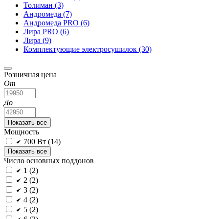
Толиман
(3)
Андромеда
(7)
Андромеда PRO
(6)
Лира PRO
(6)
Лира
(9)
Комплектующие электросушилок
(30)
Розничная цена
От
До
Показать все
Мощность
700 Вт (
14
)
Показать все
Число основных поддонов
1 (
2
)
2 (
2
)
3 (
2
)
4 (
2
)
5 (
2
)